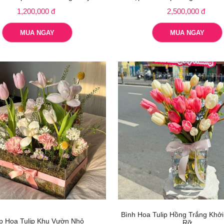
1,200,000 đ
2,500,000 đ
MUA NGAY
MUA NGAY
Bình Hoa Tulip Hồng Trắng Khở
p Hoa Tulip Khu Vườn Nhỏ
Rỡ