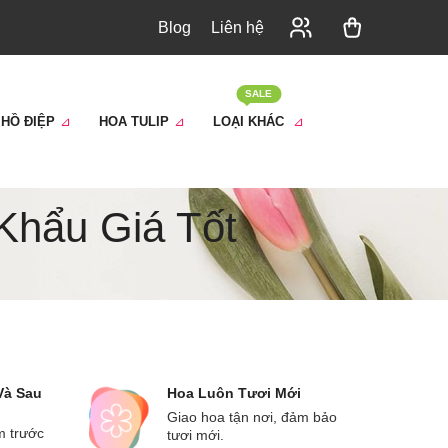
Blog
Liên hệ
SALE
 HỒ ĐIỆP
HOA TULIP
LOẠI KHÁC
Khẩu Giá Tốt
Và Sau
Hoa Luôn Tươi Mới
Giao hoa tận nơi, đảm bảo
m trước
tươi mới.