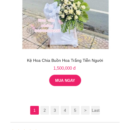
Kệ Hoa Chia Buồn Hoa Trắng Tiễn Người
1,500,000 đ
MUA NGAY
1
2
3
4
5
>
Last