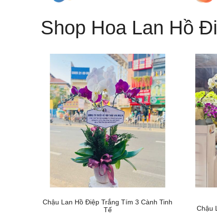
Shop Hoa Lan Hồ Đ
Chậu Lan Hồ Điệp Trắng Tím 3 Cành Tinh
Chậu 
Tế