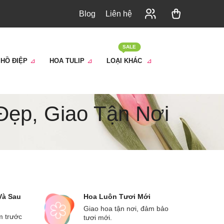
Blog
Liên hệ
SALE
 HỒ ĐIỆP
HOA TULIP
LOẠI KHÁC
ẹp, Giao Tận Nơi
Và Sau
Hoa Luôn Tươi Mới
Giao hoa tận nơi, đảm bảo
m trước
tươi mới.