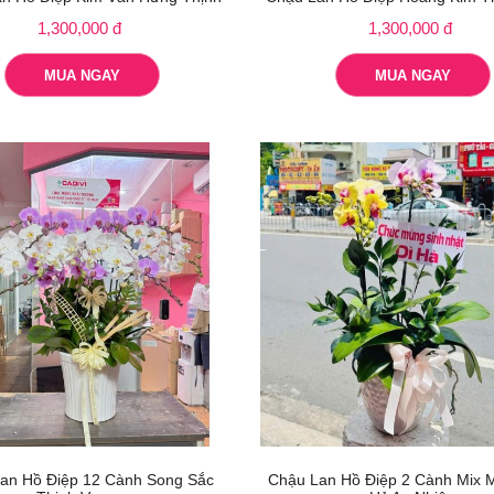
1,300,000 đ
1,300,000 đ
MUA NGAY
MUA NGAY
an Hồ Điệp 12 Cành Song Sắc
Chậu Lan Hồ Điệp 2 Cành Mix 