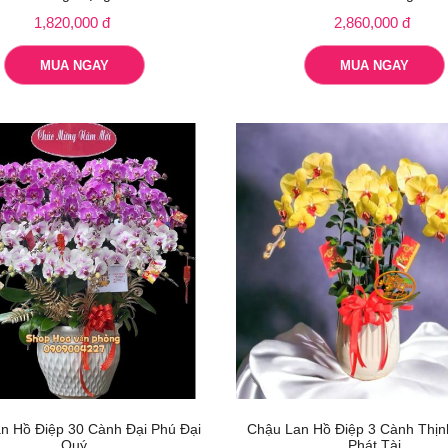
1,820,000 đ
2,860,000 đ
MUA NGAY
MUA NGAY
n Hồ Điệp 30 Cành Đại Phú Đại
Chậu Lan Hồ Điệp 3 Cành Thị
Quý
Phát Tài